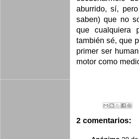
aburrido, sí, per
saben) que no so
que cualquiera 
también sé, que pa
primer ser humano
motor como medio
2 comentarios: