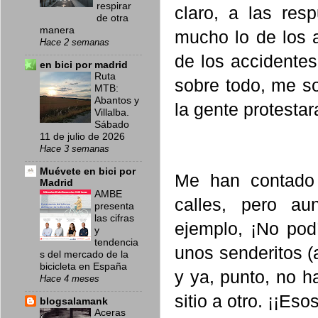
respirar
claro, a las res
de otra
manera
mucho lo de los a
Hace 2 semanas
de los accidentes
en bici por madrid
Ruta
sobre todo, me so
MTB:
Abantos y
la gente protestar
Villalba.
Sábado
11 de julio de 2026
Hace 3 semanas
Muévete en bici por
Me han contado 
Madrid
AMBE
calles, pero au
presenta
las cifras
ejemplo, ¡No pod
y
tendencia
unos senderitos (
s del mercado de la
bicicleta en España
y ya, punto, no 
Hace 4 meses
sitio a otro. ¡¡E
blogsalamank
Aceras