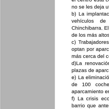
no se les deja u
b) La implanta
vehículos de
Chinchibarra. El
de los más alto
c) Trabajadore
optan por aparc
más cerca del c
d)La renovació
plazas de aparc
e) La eliminaci
de 100 coche
aparcamiento en
f) La crisis 
barrio que ante