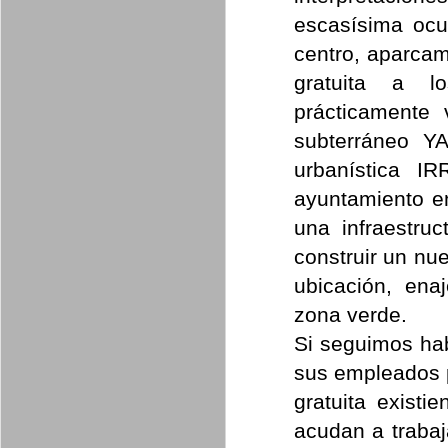
escasísima ocu
centro, aparca
gratuita a 
prácticamente 
subterráneo Y
urbanística 
ayuntamiento e
una infraestruc
construir un n
ubicación, ena
zona verde.
Si seguimos hab
sus empleados p
gratuita existi
acudan a trabaj