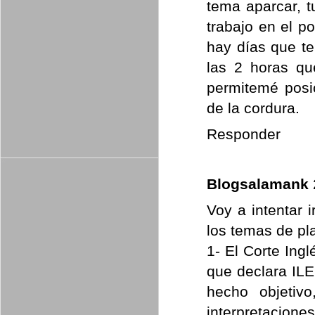
tema aparcar, t
trabajo en el p
hay días que t
las 2 horas qu
permitemé posic
de la cordura.
Responder
Blogsalamank
Voy a intentar 
los temas de pla
1- El Corte Ingl
que declara ILE
hecho objetiv
interpretacione