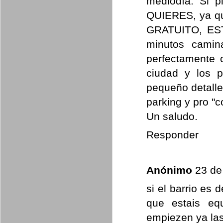
mediodía. Si 
QUIERES, ya 
GRATUITO, ES
minutos camin
perfectamente 
ciudad y los p
pequeño detalle
parking y pro "c
Un saludo.
Responder
Anónimo
23 de
si el barrio es 
que estais equ
empiezen ya las