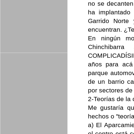
no se decanten
ha implantado
Garrido Norte 
encuentran. ¿Te
En ningún mo
Chinchibarr
COMPLICADÍSIM
años para acá
parque automov
de un barrio c
por sectores de 
2-Teorías de la 
Me gustaría q
hechos o "teoría
a) El Aparcamie
el centro está 