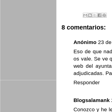
8 comentarios:
Anónimo
23 de
Eso de que nad
os vale. Se ve 
web del ayunta
adjudicadas. Pa
Responder
Blogsalamank
Conozco y he le