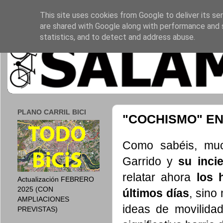
This site uses cookies from Google to deliver its ser
are shared with Google along with performance and s
statistics, and to detect and address abuse.
PLANO CARRIL BICI
"COCHISMO" E
Como sabéis, muc
Garrido y
su inci
relatar ahora
los 
Actualización FEBRERO
2025 (CON
últimos días
, sino
AMPLIACIONES
ideas de movilida
PREVISTAS)