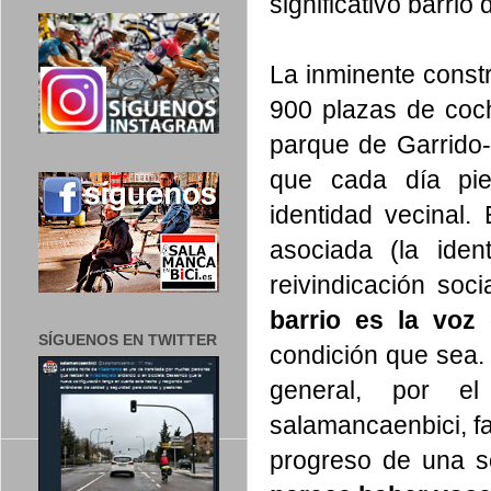
significativo barri
La inminente const
900 plazas de coc
parque de Garrido- 
que cada día pie
identidad vecinal.
asociada (la iden
reivindicación so
barrio es la voz
SÍGUENOS EN TWITTER
condición que sea.
general, por e
salamancaenbici, fa
progreso de una s