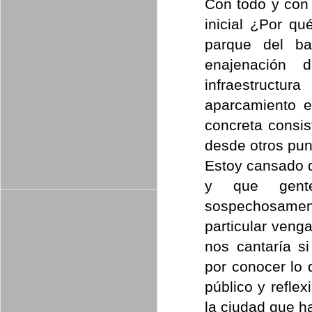
Con todo y con
inicial ¿Por qu
parque del ba
enajenación 
infraestructu
aparcamiento e
concreta consis
desde otros pun
Estoy cansado d
y que gent
sospechosament
particular veng
nos cantaría s
por conocer lo
público y refle
la ciudad que ha