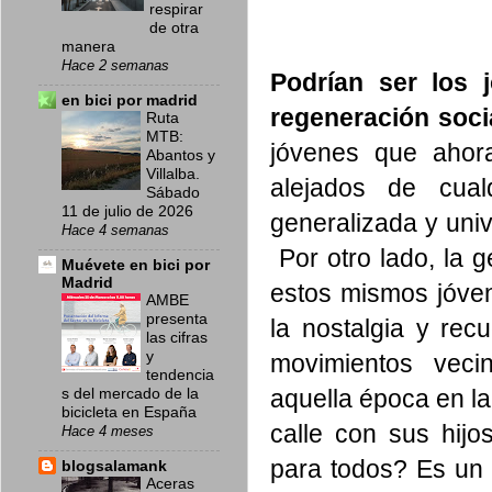
respirar
de otra
manera
Hace 2 semanas
Podrían ser los 
en bici por madrid
regeneración socia
Ruta
MTB:
jóvenes que ahora
Abantos y
Villalba.
alejados de cual
Sábado
11 de julio de 2026
generalizada y univ
Hace 4 semanas
Por otro lado, la g
Muévete en bici por
Madrid
estos mismos jóve
AMBE
presenta
la nostalgia y rec
las cifras
y
movimientos veci
tendencia
aquella época en la
s del mercado de la
bicicleta en España
calle con sus hijo
Hace 4 meses
para todos? Es un 
blogsalamank
Aceras