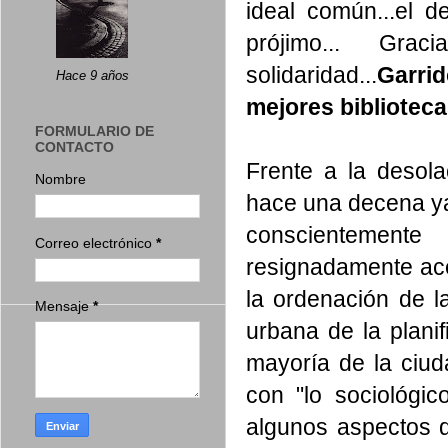
ideal común...el d
prójimo... Graci
solidaridad...
Garri
Hace 9 años
mejores biblioteca
FORMULARIO DE
CONTACTO
Frente a la desol
Nombre
hace una decena ya
conscientement
Correo electrónico
*
resignadamente ace
la ordenación de l
Mensaje
*
urbana de la plani
mayoría de la ciu
con "lo sociológi
algunos aspectos q