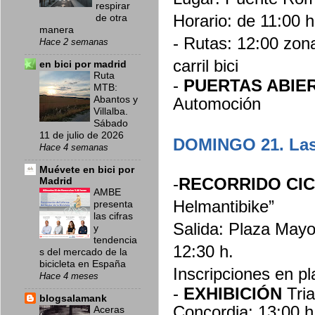
respirar
Horario: de 11:00 h
de otra
manera
- Rutas: 12:00 zo
Hace 2 semanas
carril bici
en bici por madrid
Ruta
-
PUERTAS ABIE
MTB:
Abantos y
Automoción
Villalba.
Sábado
11 de julio de 2026
DOMINGO 21. Las 
Hace 4 semanas
Muévete en bici por
-
RECORRIDO CIC
Madrid
AMBE
Helmantibike”
presenta
las cifras
Salida: Plaza Mayo
y
tendencia
12:30 h.
s del mercado de la
bicicleta en España
Inscripciones en pl
Hace 4 meses
-
EXHIBICIÓN
Tri
blogsalamank
Concordia: 13:00 h
Aceras