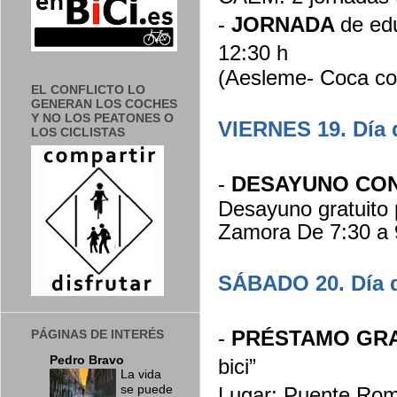
-
JORNADA
de edu
12:30 h
(Aesleme- Coca col
EL CONFLICTO LO
GENERAN LOS COCHES
Y NO LOS PEATONES O
VIERNES 19. Día d
LOS CICLISTAS
-
DESAYUNO CO
Desayuno gratuito p
Zamora De 7:30 a 
SÁBADO 20. Día d
-
PRÉSTAMO GRA
PÁGINAS DE INTERÉS
Pedro Bravo
bici”
La vida
se puede
Lugar: Puente Ro