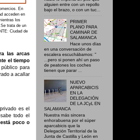
alguien entre con un repollo
comercios. En
bajo el brazo, o con un tuc...
ad acceden en
mientras los
PRIMER
.Se trata de un
PLANO PARA
ENTE: Ciudad de
CAMINAR DE
SALAMANCA
Hace unos días
en una conversación de
a las arcas
escalera escuchábamos: "
...pero si ponen ahí un paso
te el tiempo
de peatones los coches
 público para
tienen que parar ...
rado a acallar
NUEVO
APARCABICIS
EN LA
DELEGACIÓN
DE LA JCyL EN
privado es el
SALAMANCA
Nuestra más sincera
sabe todo el
enhorabuena por el súper
 está poco o
aparcabicis que la
Delegación Territorial de la
Junta de Castilla y León en