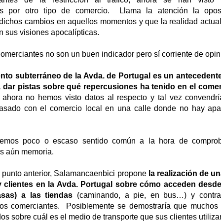
s por otro tipo de comercio. Llama la atención la opos
dichos cambios en aquellos momentos y que la realidad actua
on sus visiones apocalípticas.
comerciantes no son un buen indicador pero sí corriente de opin
nto subterráneo de la Avda. de Portugal es un antecedent
 dar pistas sobre qué repercusiones ha tenido en el comer
 ahora no hemos visto datos al respecto y tal vez convendr
asado con el comercio local en una calle donde no hay apa
enemos poco o escaso sentido común a la hora de comprob
os aún memoria.
al punto anterior, Salamancaenbici propone
la realización de u
 clientes en la Avda. Portugal sobre cómo acceden desde
sas) a las tiendas
(caminando, a pie, en bus…) y contras
los comerciantes. Posiblemente se demostraría que muchos 
s sobre cuál es el medio de transporte que sus clientes utiliza