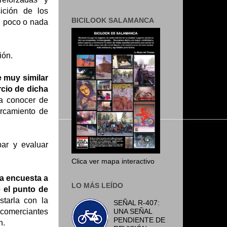
ición de los
BICILOOK SALAMANCA
l poco o nada
ión.
e muy similar
cio de dicha
ía conocer de
rcamiento de
ar y evaluar
Clica ver mapa interactivo
na encuesta a
LO MÁS LEÍDO
 el punto de
tarla con la
SEÑAL R-407:
UNA SEÑAL
comerciantes
PENDIENTE DE
n.