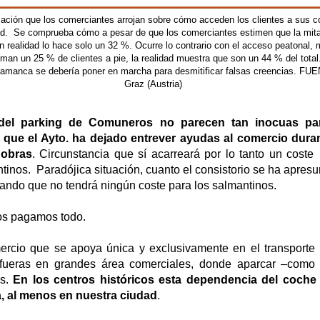
mación que los comerciantes arrojan sobre cómo acceden los clientes a sus 
dad. Se comprueba cómo a pesar de que los comerciantes estimen que la mit
 realidad lo hace solo un 32 %. Ocurre lo contrario con el acceso peatonal, 
man un 25 % de clientes a pie, la realidad muestra que son un 44 % del total
lamanca se debería poner en marcha para desmitificar falsas creencias. FU
Graz (Austria)
del parking de Comuneros no parecen tan inocuas par
 que el Ayto. ha dejado entrever ayudas al comercio duran
 obras
. Circunstancia que sí acarreará por lo tanto un coste
tinos. Paradójica situación, cuanto el consistorio se ha apresu
rmando que no tendrá ningún coste para los salmantinos.
os pagamos todo.
ercio que se apoya única y exclusivamente en el transporte 
afueras en grandes área comerciales, donde aparcar –como 
is.
En los centros históricos esta dependencia del coche
, al menos en nuestra ciudad
.