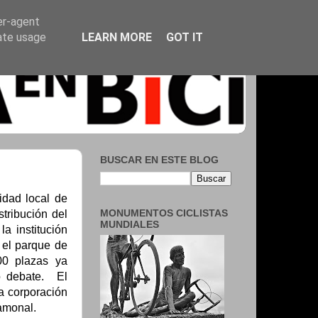
er-agent
rate usage
LEARN MORE
GOT IT
BUSCAR EN ESTE BLOG
idad local de
MONUMENTOS CICLISTAS
tribución del
MUNDIALES
a institución
 el parque de
00 plazas ya
o debate. El
a corporación
gamonal.