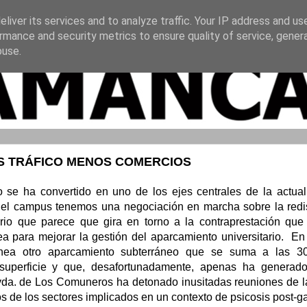
liver its services and to analyze traffic. Your IP address and us
rmance and security metrics to ensure quality of service, gene
buse.
S TRÁFICO MENOS COMERCIOS
 se ha convertido en uno de los ejes centrales de la actual
el campus tenemos una negociación en marcha sobre la redis
lario que parece que gira en torno a la contraprestación que l
 para mejorar la gestión del aparcamiento universitario. En
anea otro aparcamiento subterráneo que se suma a las 3
 superficie y que, desafortunadamente, apenas ha generad
vda. de Los Comuneros ha detonado inusitadas reuniones de l
os de los sectores implicados en un contexto de psicosis post-