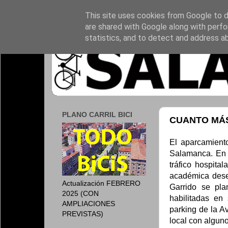
This site uses cookies from Google to de
are shared with Google along with perfo
statistics, and to detect and address a
PLANO CARRIL BICI
CUANTO MÁ
El aparcamiento
Salamanca. En 
tráfico hospita
académica desea
Actualización FEBRERO
Garrido se pl
2025 (CON
habilitadas en
AMPLIACIONES
parking de la A
PREVISTAS)
local con algun