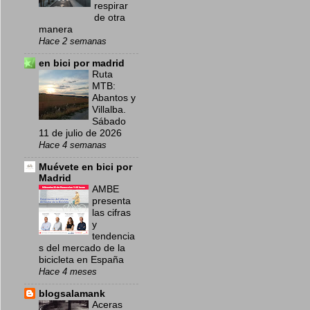
respirar
de otra
manera
Hace 2 semanas
en bici por madrid
Ruta
MTB:
Abantos y
Villalba.
Sábado
11 de julio de 2026
Hace 4 semanas
Muévete en bici por
Madrid
AMBE
presenta
las cifras
y
tendencia
s del mercado de la
bicicleta en España
Hace 4 meses
blogsalamank
Aceras