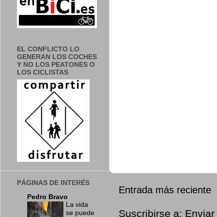
EL CONFLICTO LO
GENERAN LOS COCHES
Y NO LOS PEATONES O
LOS CICLISTAS
PÁGINAS DE INTERÉS
Entrada más reciente
Pedro Bravo
La vida
Suscribirse a:
Enviar
se puede