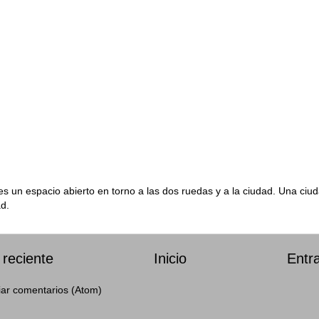
s un espacio abierto en torno a las dos ruedas y a la ciudad. Una ci
ad.
reciente
Inicio
Entr
iar comentarios (Atom)