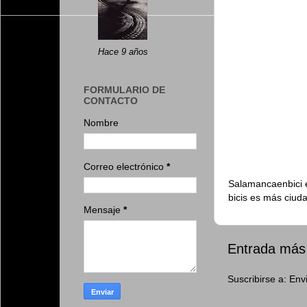
Hace 9 años
FORMULARIO DE
CONTACTO
Nombre
Correo electrónico
*
Salamancaenbici e
bicis es más ciud
Mensaje
*
Entrada más 
Suscribirse a:
Env