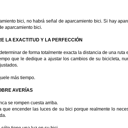
amiento bici, no habrá señal de aparcamiento bici. Si hay apar
de aparcamiento bici.
E LA EXACTITUD Y LA PERFECCIÓN
determinar de forma totalmente exacta la distancia de una ruta e
empo que le dedique a ajustar los cambios de su bicicleta, n
justados.
quele más tiempo.
OBRE AVERÍAS
unca se rompen cuesta arriba.
 que encender las luces de su bici porque realmente lo neces
da.
 sólo tiene una luz en su bici.