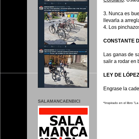
3. Nunca es bue
llevarla a arreg
4. Los pinchazo
CONSTANTE D
Las ganas de sa
salir a rodar en b
LEY DE LÓPE
Engrase la cade
SALAMANCAENBICI
*Inspirado en el libro “L