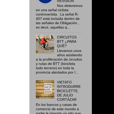
REVISIÓN
Nos detenemos
en una señal ciclista
controvertida. La señal R-
407 está incluida dentro de
las señales de Obligación ,
es decir, aquellas q...
CIRCUITOS
BTT ¿PARA
QUÉ?
Llevamos unos
años asistiendo
a la proliferación de circuitos
y rutas de BTT (bicicleta
todo terreno) en toda la
provincia alentados por l...
VIETATO
INTRODURRE
BICICLETTE,
DE JULIO
CORTÁZAR
En los bancos y casas de
comercio de este mundo a
nadie le importa un pito que