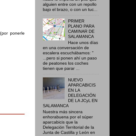
alguien entre con un repollo
bajo el brazo, o con un tuc...
PRIMER
PLANO PARA
CAMINAR DE
(por ponerle
SALAMANCA
Hace unos días
en una conversación de
escalera escuchábamos: "
...pero si ponen ahí un paso
de peatones los coches
tienen que parar ...
NUEVO
APARCABICIS
EN LA
DELEGACIÓN
DE LA JCyL EN
SALAMANCA
Nuestra más sincera
enhorabuena por el súper
aparcabicis que la
Delegación Territorial de la
Junta de Castilla y León en