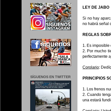
LEY DE JABO
Si no hay aparc
no habrá señal 
REGLAS SOBR
1. Es imposible 
2. Por mucho ti
perfectamente a
Corolario
: Dedí
SÍGUENOS EN TWITTER
PRINCIPIOS S
1. Los frenos n
2. Cuando tenga
una estará fundi
Corolario
: Usted