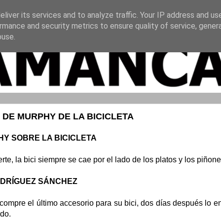
liver its services and to analyze traffic. Your IP address and us
rmance and security metrics to ensure quality of service, gene
buse.
 DE MURPHY DE LA BICICLETA
HY SOBRE LA BICICLETA
rte, la bici siempre se cae por el lado de los platos y los piñone
ODRÍGUEZ SÁNCHEZ
compre el último accesorio para su bici, dos días después lo e
ado.