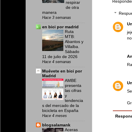
Responde
respirar
de otra
manera
Respu
Hace 3 semanas
U
en bici por madrid
Ruta
je
MTB:
no
Abantos y
Villalba.
Sábado
A
11 de julio de 2026
Hace 4 semanas
Ra
Muévete en bici por
Madrid
AMBE
U
presenta
las cifras
Se
y
tendencia
Gr
s del mercado de la
bicicleta en España
Hace 4 meses
Respon
blogsalamank
Aceras