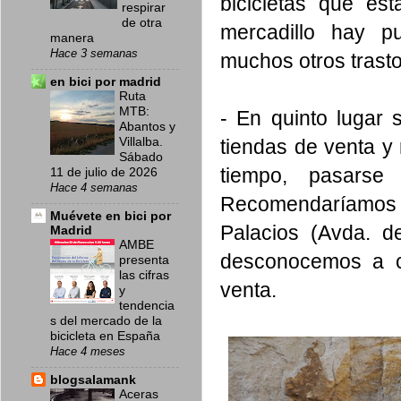
bicicletas que es
respirar
de otra
mercadillo hay pu
manera
Hace 3 semanas
muchos otros trast
en bici por madrid
Ruta
MTB:
- En quinto lugar
Abantos y
tiendas de venta y
Villalba.
Sábado
tiempo, pasarse
11 de julio de 2026
Hace 4 semanas
Recomendaríamos b
Muévete en bici por
Palacios (Avda. 
Madrid
AMBE
desconocemos a ci
presenta
las cifras
venta.
y
tendencia
s del mercado de la
bicicleta en España
Hace 4 meses
blogsalamank
Aceras