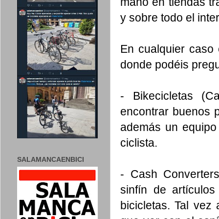
mano en tiendas tr
y sobre todo el inte
En cualquier caso
donde podéis pregu
-
Bikecicletas
(Cal
encontrar buenos p
además un equipo 
ciclista.
SALAMANCAENBICI
- Cash Converter
sinfín de artícul
bicicletas. Tal ve