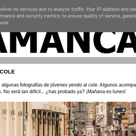
liver its services and to analyze traffic. Your IP address and us
rmance and security metrics to ensure quality of service, gene
buse.
 COLE
algunas fotografías de jóvenes yendo al cole. Algunos acomp
 No será tan difícil... ¿has probado ya? ¡Mañana es lunes!