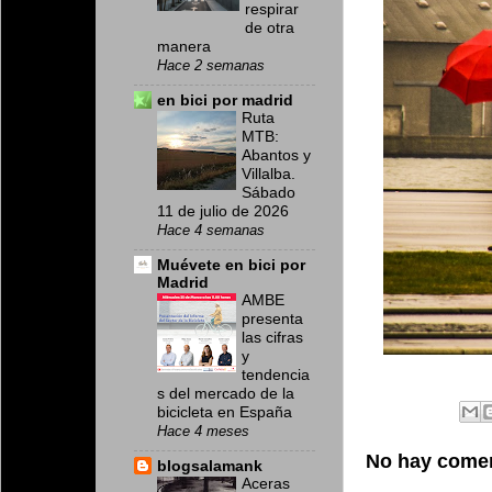
respirar
de otra
manera
Hace 2 semanas
en bici por madrid
Ruta
MTB:
Abantos y
Villalba.
Sábado
11 de julio de 2026
Hace 4 semanas
Muévete en bici por
Madrid
AMBE
presenta
las cifras
y
tendencia
s del mercado de la
bicicleta en España
Hace 4 meses
No hay comen
blogsalamank
Aceras