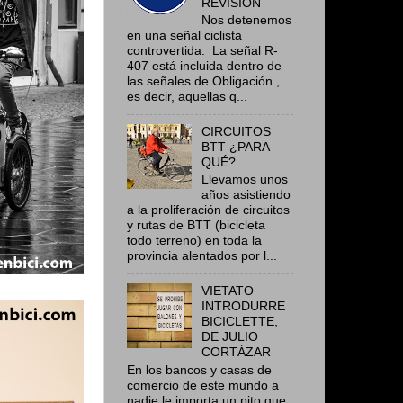
REVISIÓN
Nos detenemos
en una señal ciclista
controvertida. La señal R-
407 está incluida dentro de
las señales de Obligación ,
es decir, aquellas q...
CIRCUITOS
BTT ¿PARA
QUÉ?
Llevamos unos
años asistiendo
a la proliferación de circuitos
y rutas de BTT (bicicleta
todo terreno) en toda la
provincia alentados por l...
VIETATO
INTRODURRE
BICICLETTE,
DE JULIO
CORTÁZAR
En los bancos y casas de
comercio de este mundo a
nadie le importa un pito que