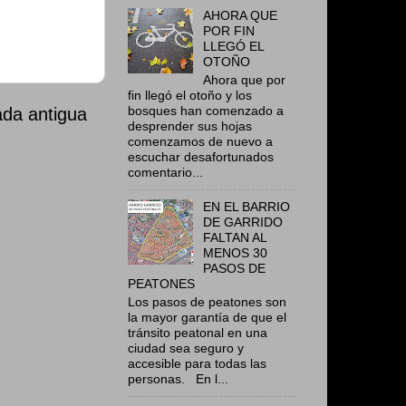
AHORA QUE
POR FIN
LLEGÓ EL
OTOÑO
Ahora que por
fin llegó el otoño y los
bosques han comenzado a
ada antigua
desprender sus hojas
comenzamos de nuevo a
escuchar desafortunados
comentario...
EN EL BARRIO
DE GARRIDO
FALTAN AL
MENOS 30
PASOS DE
PEATONES
Los pasos de peatones son
la mayor garantía de que el
tránsito peatonal en una
ciudad sea seguro y
accesible para todas las
personas. En l...