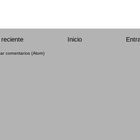
reciente
Inicio
Entr
iar comentarios (Atom)