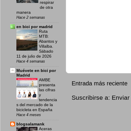
respirar
de otra
manera
Hace 2 semanas
en bici por madrid
Ruta
MTB:
Abantos y
Villalba.
Sábado
11 de julio de 2026
Hace 4 semanas
Muévete en bici por
Madrid
AMBE
Entrada más reciente
presenta
las cifras
y
Suscribirse a:
Enviar
tendencia
s del mercado de la
bicicleta en España
Hace 4 meses
blogsalamank
Aceras