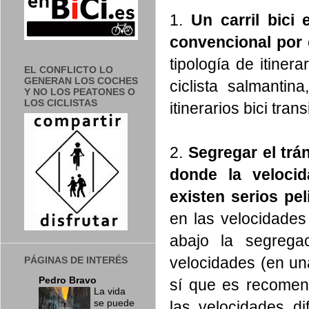
1.
Un carril bici
convencional por 
tipología de itiner
EL CONFLICTO LO
GENERAN LOS COCHES
ciclista salmanti
Y NO LOS PEATONES O
LOS CICLISTAS
itinerarios bici tra
2.
Segregar el trán
donde la velocid
existen serios pel
en las velocidade
abajo la segrega
velocidades (en u
PÁGINAS DE INTERÉS
Pedro Bravo
sí que es recomen
La vida
las velocidades di
se puede