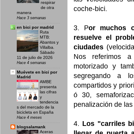
respirar
coche-bici.
de otra
manera
Hace 3 semanas
3. P
or muchos ca
en bici por madrid
Ruta
resuelve el prob
MTB:
Abantos y
ciudades
(velocida
Villalba.
Sábado
Nos referimos a 
11 de julio de 2026
Hace 4 semanas
motorizado y tam
Muévete en bici por
segregando a los 
Madrid
AMBE
compartidos y prior
presenta
las cifras
ó 30, semaforizac
y
tendencia
penalización de las
s del mercado de la
bicicleta en España
Hace 4 meses
4.
Los "carriles b
blogsalamank
llegar de puerta 
Aceras