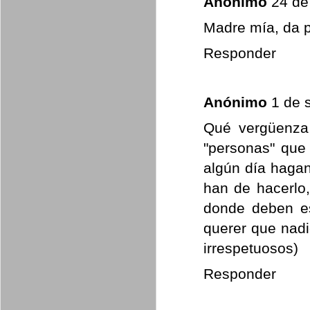
Anónimo
24 de
Madre mía, da p
Responder
Anónimo
1 de 
Qué vergüenza 
"personas" que
algún día haga
han de hacerlo,
donde deben est
querer que nadi
irrespetuosos)
Responder