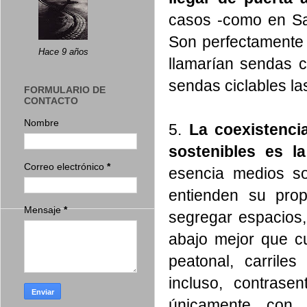
casos -como en Sa
Son perfectamente 
Hace 9 años
llamarían sendas c
sendas ciclables la
FORMULARIO DE
CONTACTO
Nombre
5.
La coexistenci
sostenibles es l
Correo electrónico
*
esencia medios so
entienden su prop
Mensaje
*
segregar espacios, 
abajo mejor que cue
peatonal, carrile
incluso, contrase
únicamente con 