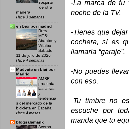
-La marca de tu 
respirar
de otra
noche de la TV.
manera
Hace 3 semanas
en bici por madrid
-Tienes que dejar
Ruta
MTB:
cochera, si es q
Abantos y
Villalba.
llamarla “garaje”.
Sábado
11 de julio de 2026
Hace 4 semanas
Muévete en bici por
-No puedes llevar
Madrid
AMBE
con eso.
presenta
las cifras
y
tendencia
-Tu timbre no e
s del mercado de la
bicicleta en España
escuche por tod
Hace 4 meses
manda que tu equ
blogsalamank
Aceras