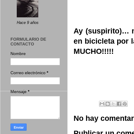
Hace 9 años
Ay (suspirito)… 
FORMULARIO DE
en bicicleta por
CONTACTO
MUCHO!!!!!
Nombre
Correo electrónico
*
Mensaje
*
No hay comentar
Publicar un come