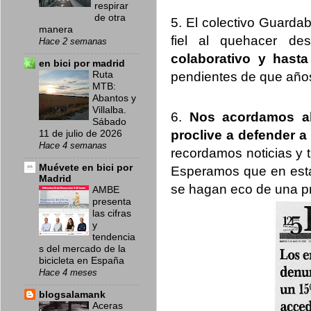
respirar
de otra
5. El colectivo Guarda
manera
fiel al quehacer d
Hace 2 semanas
colaborativo y hast
en bici por madrid
pendientes de que años
Ruta
MTB:
Abantos y
Villalba.
6.
Nos acordamos ah
Sábado
proclive a defender a 
11 de julio de 2026
Hace 4 semanas
recordamos noticias y 
Muévete en bici por
Esperamos que en esta 
Madrid
se hagan eco de una p
AMBE
presenta
las cifras
y
tendencia
s del mercado de la
bicicleta en España
Hace 4 meses
blogsalamank
Aceras