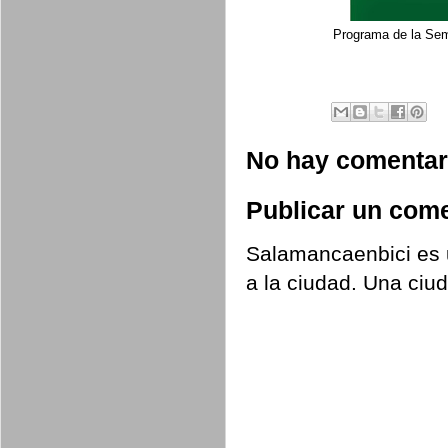
Programa de la Sem
No hay comentar
Publicar un come
Salamancaenbici es u
a la ciudad. Una ciu