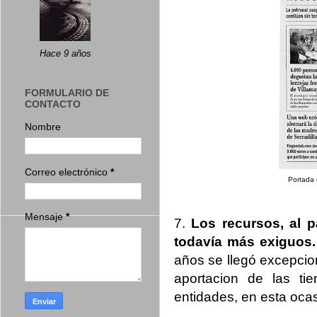
Hace 9 años
FORMULARIO DE
CONTACTO
Nombre
Correo electrónico
*
Portada 
Mensaje
*
7.
Los recursos, al p
todavía más exiguos.
años se llegó excepcion
aportacion de las ti
entidades, en esta oca