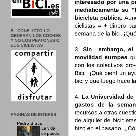
interesado por una p
mediáticamente su "
bicicleta pública.
Aunq
ciclistas = + dinero p
EL CONFLICTO LO
semana de la bici. ¡Qu
GENERAN LOS COCHES
Y NO LOS PEATONES O
LOS CICLISTAS
3.
Sin embargo, el 
movilidad europea
qu
con los colectivos pro
Bici. ¡Qué bien! un ay
bici y que luego hace 
4.
La Universidad de
gastos de la semana
recursos a otras cuest
PÁGINAS DE INTERÉS
de alquiler de biciclet
Pedro Bravo
hizo en el pasado. ¿C
La vida
se puede