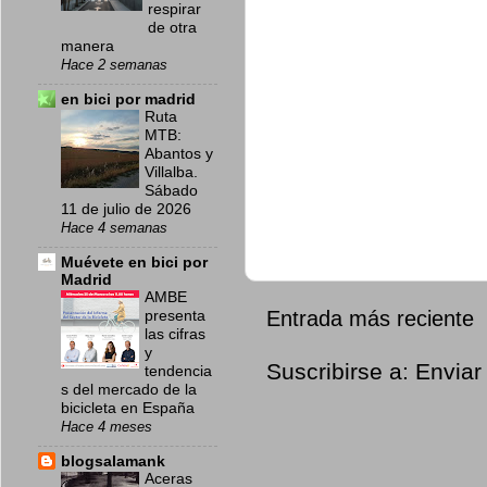
respirar
de otra
manera
Hace 2 semanas
en bici por madrid
Ruta
MTB:
Abantos y
Villalba.
Sábado
11 de julio de 2026
Hace 4 semanas
Muévete en bici por
Madrid
AMBE
Entrada más reciente
presenta
las cifras
y
Suscribirse a:
Enviar
tendencia
s del mercado de la
bicicleta en España
Hace 4 meses
blogsalamank
Aceras