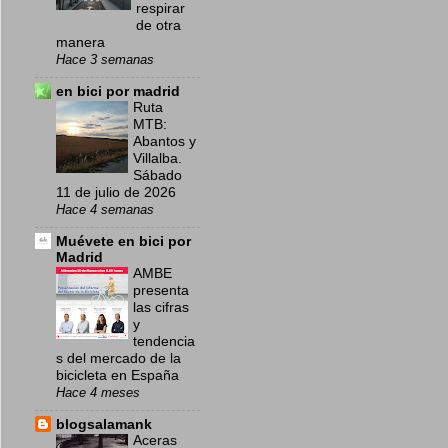
respirar
de otra
manera
Hace 3 semanas
en bici por madrid
Ruta
MTB:
Abantos y
Villalba.
Sábado
11 de julio de 2026
Hace 4 semanas
Muévete en bici por
Madrid
AMBE
presenta
las cifras
y
tendencia
s del mercado de la
bicicleta en España
Hace 4 meses
blogsalamank
Aceras