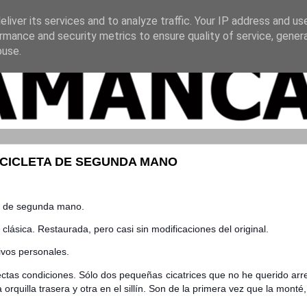
liver its services and to analyze traffic. Your IP address and us
rmance and security metrics to ensure quality of service, gene
buse.
ICICLETA DE SEGUNDA MANO
ta de segunda mano.
 clásica. Restaurada, pero casi sin modificaciones del original.
vos personales.
ctas condiciones. Sólo dos pequeñas cicatrices que no he querido arre
 orquilla trasera y otra en el sillín. Son de la primera vez que la monté