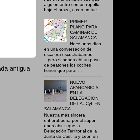
alguien entre con un repollo
bajo el brazo, o con un tuc...
PRIMER
PLANO PARA
CAMINAR DE
SALAMANCA
Hace unos días
en una conversación de
escalera escuchábamos: "
...pero si ponen ahí un paso
de peatones los coches
ada antigua
tienen que parar ...
NUEVO
APARCABICIS
EN LA
DELEGACIÓN
DE LA JCyL EN
SALAMANCA
Nuestra más sincera
enhorabuena por el súper
aparcabicis que la
Delegación Territorial de la
Junta de Castilla y León en