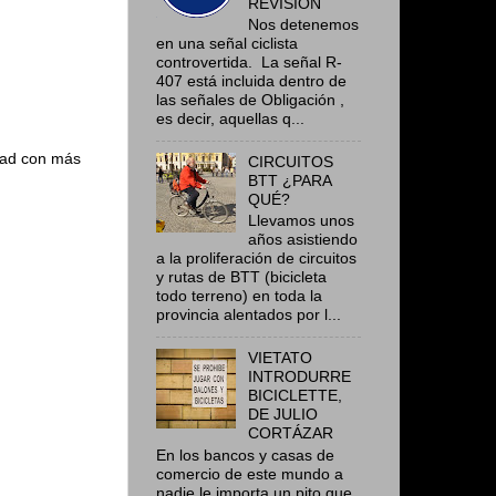
REVISIÓN
Nos detenemos
en una señal ciclista
controvertida. La señal R-
407 está incluida dentro de
las señales de Obligación ,
es decir, aquellas q...
udad con más
CIRCUITOS
BTT ¿PARA
QUÉ?
Llevamos unos
años asistiendo
a la proliferación de circuitos
y rutas de BTT (bicicleta
todo terreno) en toda la
provincia alentados por l...
VIETATO
INTRODURRE
BICICLETTE,
DE JULIO
CORTÁZAR
En los bancos y casas de
comercio de este mundo a
nadie le importa un pito que