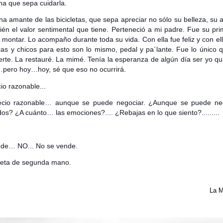
a que sepa cuidarla.
a amante de las bicicletas, que sepa apreciar no sólo su belleza, su 
ién el valor sentimental que tiene. Perteneció a mi padre. Fue su prim
a montar. Lo acompaño durante toda su vida. Con ella fue feliz y con e
as y chicos para esto son lo mismo, pedal y pa´lante. Fue lo único
rte. La restauré. La mimé. Tenía la esperanza de algún día ser yo q
…pero hoy…hoy, sé que eso no ocurrirá.
io razonable...
ecio razonable… aunque se puede negociar. ¿Aunque se puede n
dos? ¿A cuánto… las emociones?.... ¿Rebajas en lo que siento?.........
de… NO... No se vende.
cleta de segunda mano.
La M