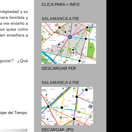
CLICA PARA + INFO
antigüedad y su
era bicicleta y
SALAMANCA A PIE
lla me enseñó a
 que quise como
uien enseñara a
egociar?
¿Qué
DESCARGAR PDF
SALAMANCA A PIE
ujer del Tiempo.
DECARGAR JPG