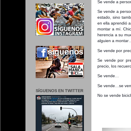
Se vende a person
Se vende a person
estado, sino tamb
en ella aprendió 
montar a mí. Chic
herencia a su mue
alguien a montar
Se vende por prec
Se vende por pr
precio, los recuer
Se vende…
Se vende…se ven
SÍGUENOS EN TWITTER
No se vende bici