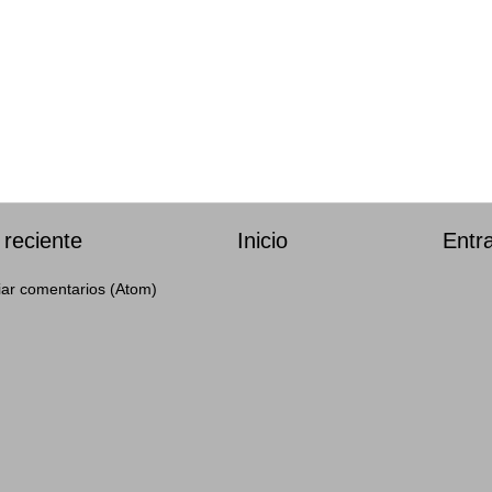
reciente
Inicio
Entr
iar comentarios (Atom)