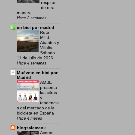
respirar
de otra
manera
Hace 2 semanas
en bici por madrid
Ruta
MTB:
Abantos y
Villalba.
Sábado
11 de julio de 2026
Hace 4 semanas
Muévete en bici por
Madrid
AMBE
presenta
las cifras
y
tendencia
s del mercado de la
bicicleta en España
Hace 4 meses
blogsalamank
Aceras