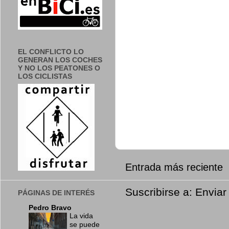
EL CONFLICTO LO
GENERAN LOS COCHES
Y NO LOS PEATONES O
LOS CICLISTAS
Entrada más reciente
Suscribirse a:
Enviar
PÁGINAS DE INTERÉS
Pedro Bravo
La vida
se puede