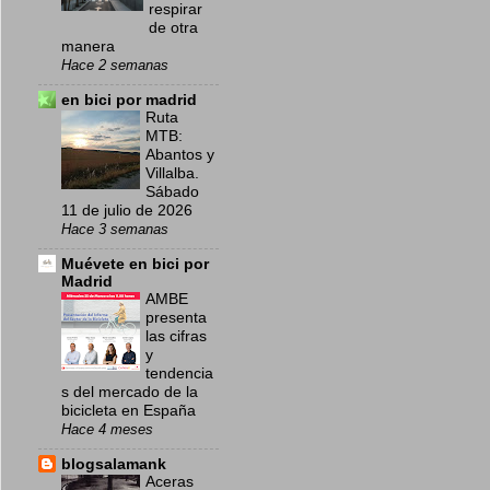
respirar
de otra
manera
Hace 2 semanas
en bici por madrid
Ruta
MTB:
Abantos y
Villalba.
Sábado
11 de julio de 2026
Hace 3 semanas
Muévete en bici por
Madrid
AMBE
presenta
las cifras
y
tendencia
s del mercado de la
bicicleta en España
Hace 4 meses
blogsalamank
Aceras