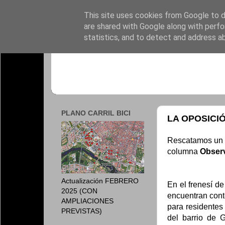
This site uses cookies from Google to de
are shared with Google along with perfo
statistics, and to detect and address a
PLANO CARRIL BICI
LA OPOSICI
Rescatamos un a
columna
Observ
Actualización FEBRERO
En el frenesí d
2025 (CON
encuentran cont
AMPLIACIONES
para residentes
PREVISTAS)
del barrio de G