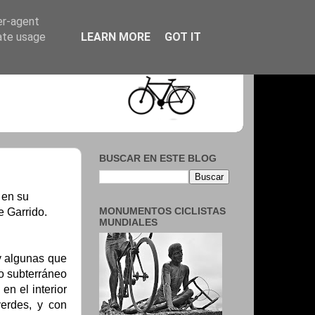
er-agent
rate usage
LEARN MORE
GOT IT
BUSCAR EN ESTE BLOG
 en su
MONUMENTOS CICLISTAS
e Garrido.
MUNDIALES
y algunas que
to subterráneo
n el interior
verdes, y con