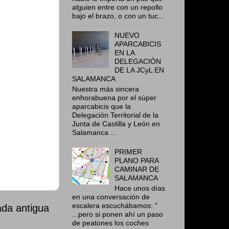
alguien entre con un repollo
bajo el brazo, o con un tuc...
NUEVO
APARCABICIS
EN LA
DELEGACIÓN
DE LA JCyL EN
SALAMANCA
Nuestra más sincera
enhorabuena por el súper
aparcabicis que la
Delegación Territorial de la
Junta de Castilla y León en
Salamanca ...
PRIMER
PLANO PARA
CAMINAR DE
SALAMANCA
Hace unos días
en una conversación de
escalera escuchábamos: "
ada antigua
...pero si ponen ahí un paso
de peatones los coches