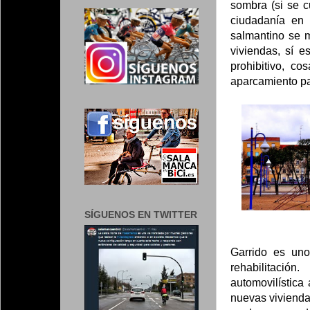
sombra (si se c
ciudadanía en 
salmantino se m
viviendas, sí 
prohibitivo, c
aparcamiento pa
SÍGUENOS EN TWITTER
Garrido es uno
rehabilitació
automovilística
nuevas viviend