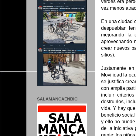
verdes era perd
vez menos atrac
En una ciudad q
despueblan len
mejorando la c
aprovechando me
crear nuevos ba
sitios).
Justamente en 
Movilidad la ocu
se justifica cre
con amplia parti
incluir criter
SALAMANCAENBICI
destruirlos, in
vida. Y hay que
beneficio socia
y ello no puede
de la iniciativa
gente: los niño