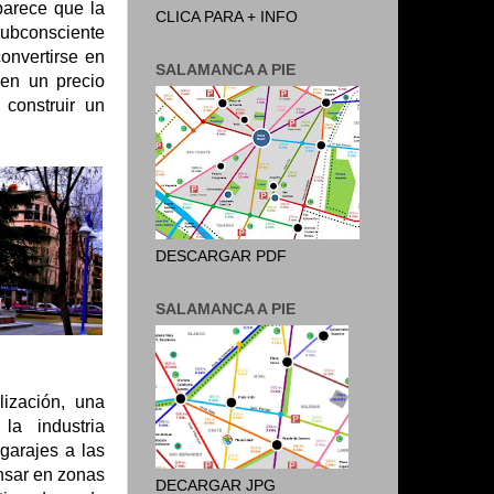
parece que la
CLICA PARA + INFO
ubconsciente
onvertirse en
SALAMANCA A PIE
nen un precio
construir un
DESCARGAR PDF
SALAMANCA A PIE
ización, una
la industria
garajes a las
nsar en zonas
DECARGAR JPG