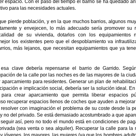
er espacio. Con el paso del tiempo el barrio se ha quedado an
tivo para las necesidades actuales.
ue pierde población, y en la que muchos barrios, algunos muy 
tamente y envejecen, lo más adecuado sería promover su re
alidad de su vivienda, dotarlos con los equipamientos n
jor los existentes pero que el despoblamiento va infrautiliza
rrios, más lejanos, que necesitan equipamientos que ya ten
esa clave debería repensarse el barrio de Garrido. Segú
pación de la calle por las noches es de las mayores de la ciud
ar aparcamiento para residentes. Generar un plan de rehabilitaci
cipación e implicación social, debería ser la solución ideal. En
ios para crear aparcamiento que permita liberar espacios p
cluso recuperar espacios llenos de coches que ayuden a mejorar
 resolver con imaginación el problema de su coste desde la pe
l y no del privado. Se está demasiado acostumbrado a que aparc
 seguir así, pero no todo el mundo está en condiciones de paga
 privada (sea venta o sea alquiler). Recuperar la calle para la
s y jóvenes, los mayores, las mujeres (ya que los hombres adul