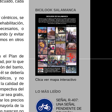
ticuado, cada
BICILOOK SALAMANCA
céntricos, se
habilitación,
ecesarios, o
ndo (y evitar
emos en otros
n el Plan de
ad, por lo que
ón del barrio,
 él se debería
úblicos, y no
Clica ver mapa interactivo
 la calidad de
rspectiva del
LO MÁS LEÍDO
ar sea gratis,
SEÑAL R-407:
r los precios
UNA SEÑAL
 mayoría de la
PENDIENTE DE
tos parecen no