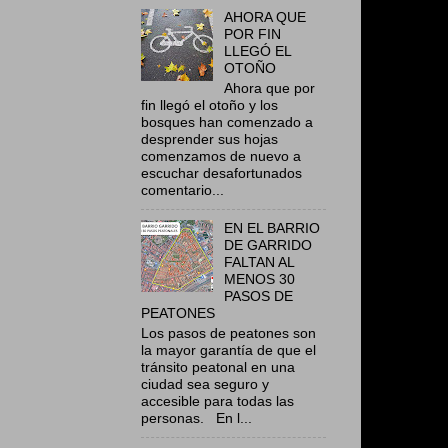
AHORA QUE
POR FIN
LLEGÓ EL
OTOÑO
Ahora que por
fin llegó el otoño y los
bosques han comenzado a
desprender sus hojas
comenzamos de nuevo a
escuchar desafortunados
comentario...
EN EL BARRIO
DE GARRIDO
FALTAN AL
MENOS 30
PASOS DE
PEATONES
Los pasos de peatones son
la mayor garantía de que el
tránsito peatonal en una
ciudad sea seguro y
accesible para todas las
personas. En l...