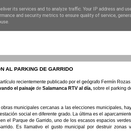
liver its services and to analyze traffic. Your IP address and us
rmance and security metrics to ensure quality of service, gene
buse.
ÓN AL PARKING DE GARRIDO
rtículo recientemente publicado por el geógrafo Fermín Rozas
ando el paisaje
de
Salamanca RTV al día
,
sobre el parking d
e obras municipales cercanas a las elecciones municipales, ha
estación social en diferente grado. La última es el aparcamien
 en el Parque de Garrido, uno de los escasos espacios verdes e
arrido. Es llamativo el gusto municipal por destruir zonas 