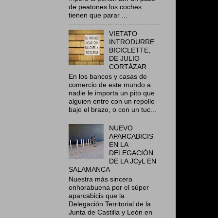
de peatones los coches
tienen que parar ...
VIETATO
INTRODURRE
BICICLETTE,
DE JULIO
CORTÁZAR
En los bancos y casas de
comercio de este mundo a
nadie le importa un pito que
alguien entre con un repollo
bajo el brazo, o con un tuc...
NUEVO
APARCABICIS
EN LA
DELEGACIÓN
DE LA JCyL EN
SALAMANCA
Nuestra más sincera
enhorabuena por el súper
aparcabicis que la
Delegación Territorial de la
Junta de Castilla y León en