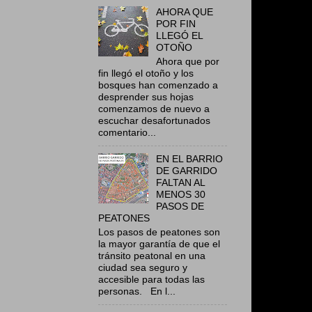
AHORA QUE
POR FIN
LLEGÓ EL
OTOÑO
Ahora que por
fin llegó el otoño y los
bosques han comenzado a
desprender sus hojas
comenzamos de nuevo a
escuchar desafortunados
comentario...
EN EL BARRIO
DE GARRIDO
FALTAN AL
MENOS 30
PASOS DE
PEATONES
Los pasos de peatones son
la mayor garantía de que el
tránsito peatonal en una
ciudad sea seguro y
accesible para todas las
personas. En l...