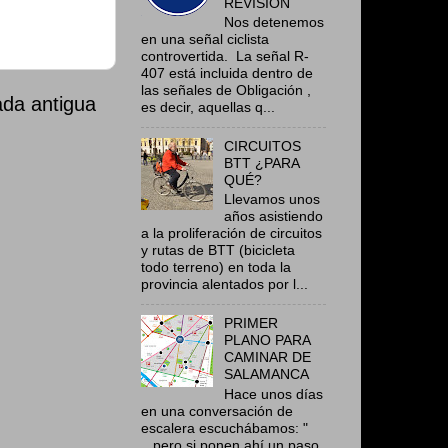
REVISIÓN
Nos detenemos
en una señal ciclista
controvertida. La señal R-
407 está incluida dentro de
las señales de Obligación ,
ada antigua
es decir, aquellas q...
CIRCUITOS
BTT ¿PARA
QUÉ?
Llevamos unos
años asistiendo
a la proliferación de circuitos
y rutas de BTT (bicicleta
todo terreno) en toda la
provincia alentados por l...
PRIMER
PLANO PARA
CAMINAR DE
SALAMANCA
Hace unos días
en una conversación de
escalera escuchábamos: "
...pero si ponen ahí un paso