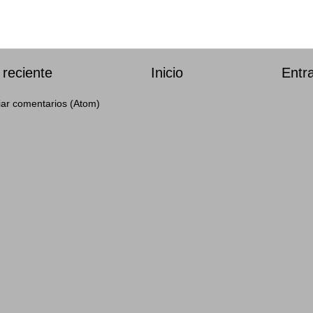
reciente
Inicio
Entr
iar comentarios (Atom)