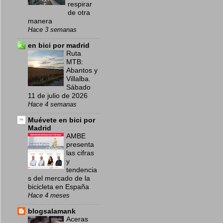
respirar
de otra
manera
Hace 3 semanas
en bici por madrid
Ruta
MTB:
Abantos y
Villalba.
Sábado
11 de julio de 2026
Hace 4 semanas
Muévete en bici por
Madrid
AMBE
presenta
las cifras
y
tendencia
s del mercado de la
bicicleta en España
Hace 4 meses
blogsalamank
Aceras