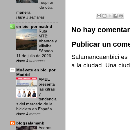
respirar
de otra
manera
Hace 3 semanas
en bici por madrid
No hay comentar
Ruta
MTB:
Abantos y
Publicar un come
Villalba.
Sábado
Salamancaenbici es u
11 de julio de 2026
Hace 4 semanas
a la ciudad. Una ciu
Muévete en bici por
Madrid
AMBE
presenta
las cifras
y
tendencia
s del mercado de la
bicicleta en España
Hace 4 meses
blogsalamank
Aceras